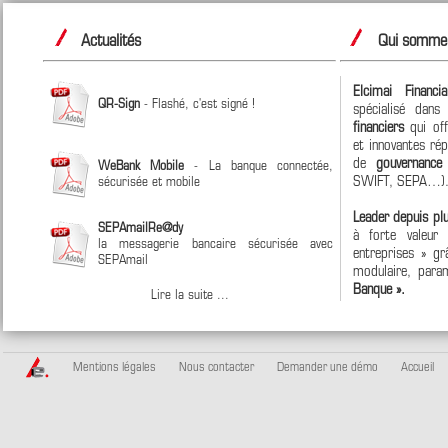
Actualités
Qui sommes
Elcimai Financi
QR-Sign
- Flashé, c'est signé !
spécialisé dan
financiers
qui off
et innovantes ré
de
gouvernanc
WeBank Mobile
- La banque connectée,
SWIFT, SEPA…)
sécurisée et mobile
Leader depuis pl
SEPAmailRe@dy
à forte valeur
la messagerie bancaire sécurisée avec
entreprises » grâ
SEPAmail
modulaire, param
Banque ».
Lire la suite ...
Mentions légales
Nous contacter
Demander une démo
Accueil