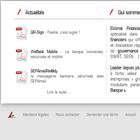
Actualités
Qui sommes
Elcimai Financi
QR-Sign
- Flashé, c'est signé !
spécialisé dan
financiers
qui off
et innovantes ré
de
gouvernanc
WeBank Mobile
- La banque connectée,
SWIFT, SEPA…)
sécurisée et mobile
Leader depuis pl
SEPAmailRe@dy
à forte valeur
la messagerie bancaire sécurisée avec
entreprises » grâ
SEPAmail
modulaire, param
Banque ».
Lire la suite ...
Mentions légales
Nous contacter
Demander une démo
Accueil