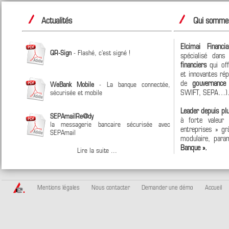
Actualités
Qui sommes
Elcimai Financi
QR-Sign
- Flashé, c'est signé !
spécialisé dan
financiers
qui off
et innovantes ré
de
gouvernanc
WeBank Mobile
- La banque connectée,
SWIFT, SEPA…)
sécurisée et mobile
Leader depuis pl
SEPAmailRe@dy
à forte valeur
la messagerie bancaire sécurisée avec
entreprises » grâ
SEPAmail
modulaire, param
Banque ».
Lire la suite ...
Mentions légales
Nous contacter
Demander une démo
Accueil