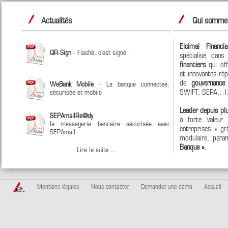
Actualités
Qui sommes
Elcimai Financi
QR-Sign
- Flashé, c'est signé !
spécialisé dan
financiers
qui off
et innovantes ré
de
gouvernanc
WeBank Mobile
- La banque connectée,
SWIFT, SEPA…)
sécurisée et mobile
Leader depuis pl
SEPAmailRe@dy
à forte valeur
la messagerie bancaire sécurisée avec
entreprises » grâ
SEPAmail
modulaire, param
Banque ».
Lire la suite ...
Mentions légales
Nous contacter
Demander une démo
Accueil