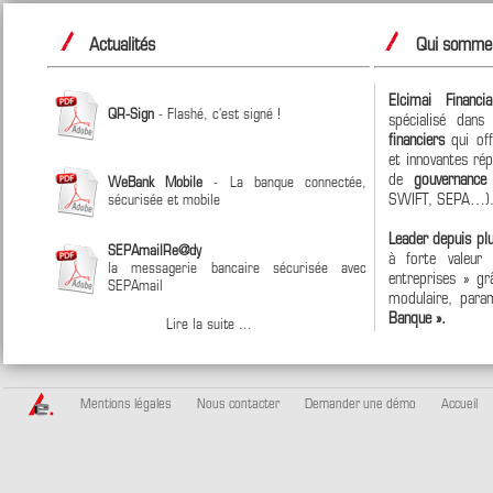
Actualités
Qui sommes
Elcimai Financi
QR-Sign
- Flashé, c'est signé !
spécialisé dan
financiers
qui off
et innovantes ré
de
gouvernanc
WeBank Mobile
- La banque connectée,
SWIFT, SEPA…)
sécurisée et mobile
Leader depuis pl
SEPAmailRe@dy
à forte valeur
la messagerie bancaire sécurisée avec
entreprises » grâ
SEPAmail
modulaire, param
Banque ».
Lire la suite ...
Mentions légales
Nous contacter
Demander une démo
Accueil