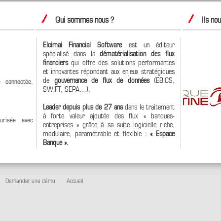
Qui sommes nous ?
Ils no
Elcimai Financial Software
est un éditeur
spécialisé dans la
dématérialisation des flux
financiers
qui offre des solutions performantes
et innovantes répondant aux enjeux stratégiques
de
gouvernance de flux de données
(EBICS,
 connectée,
SWIFT, SEPA…).
Leader depuis plus de 27 ans
dans le traitement
à forte valeur ajoutée des flux « banques-
urisée avec
entreprises » grâce à sa suite logicielle riche,
modulaire, paramétrable et flexible :
« Espace
Banque ».
Demander une démo
Accueil