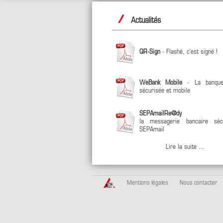
Actualités
QR-Sign
- Flashé, c'est signé !
WeBank Mobile
- La banque
sécurisée et mobile
SEPAmailRe@dy
la messagerie bancaire séc
SEPAmail
Lire la suite ...
Mentions légales
Nous contacter