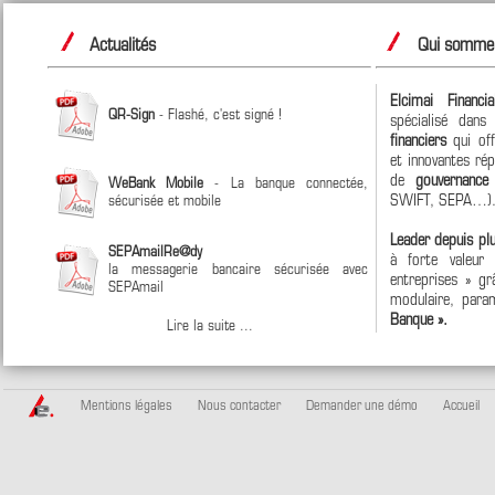
Actualités
Qui sommes
Elcimai Financi
QR-Sign
- Flashé, c'est signé !
spécialisé dan
financiers
qui off
et innovantes ré
de
gouvernanc
WeBank Mobile
- La banque connectée,
SWIFT, SEPA…)
sécurisée et mobile
Leader depuis pl
SEPAmailRe@dy
à forte valeur
la messagerie bancaire sécurisée avec
entreprises » grâ
SEPAmail
modulaire, param
Banque ».
Lire la suite ...
Mentions légales
Nous contacter
Demander une démo
Accueil