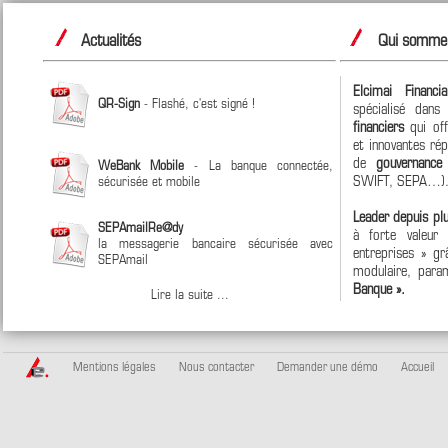
Actualités
Qui sommes
Elcimai Financi
QR-Sign
- Flashé, c'est signé !
spécialisé dan
financiers
qui off
et innovantes ré
de
gouvernanc
WeBank Mobile
- La banque connectée,
SWIFT, SEPA…)
sécurisée et mobile
Leader depuis pl
SEPAmailRe@dy
à forte valeur
la messagerie bancaire sécurisée avec
entreprises » grâ
SEPAmail
modulaire, param
Banque ».
Lire la suite ...
Mentions légales
Nous contacter
Demander une démo
Accueil