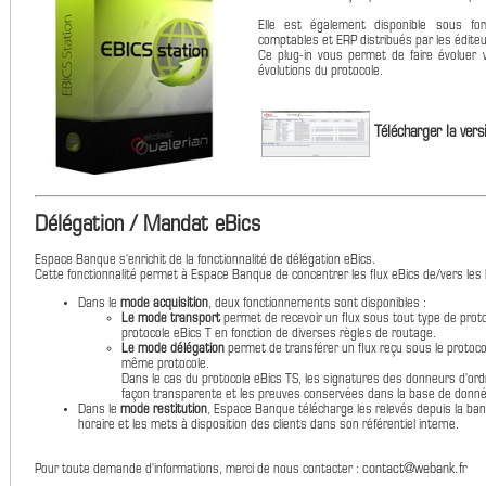
Elle est également disponible sous fo
comptables et ERP distribués par les éditeu
Ce plug-in vous permet de faire évoluer v
évolutions du protocole.
Télécharger la vers
Délégation / Mandat eBics
Espace Banque s'enrichit de la fonctionnalité de délégation eBics.
Cette fonctionnalité permet à Espace Banque de concentrer les flux eBics de/vers les
Dans le
mode acquisition
, deux fonctionnements sont disponibles :
Le mode transport
permet de recevoir un flux sous tout type de proto
protocole eBics T en fonction de diverses règles de routage.
Le mode délégation
permet de transférer un flux reçu sous le protoco
même protocole.
Dans le cas du protocole eBics TS, les signatures des donneurs d'or
façon transparente et les preuves conservées dans la base de donn
Dans le
mode restitution
, Espace Banque télécharge les relevés depuis la ba
horaire et les mets à disposition des clients dans son référentiel interne.
contact@webank.fr
Pour toute demande d'informations, merci de nous contacter :