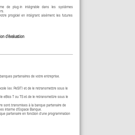
rme de plug-in intégrable dans les systèmes
rs.
otre progiciel en intégrant aisément les futures
ion d'évaluation
 banques partenaires de votre entreprise.
cole (ex: PeSIT) et de le retransmettre sous le
le eBics T ou TS et de le retransmettre sous le
dre sont transmises à la banque partenaire de
ées interne d'Espace Banque.
nque partenaire en fonction d'une programmation