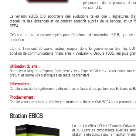
proposons, dès à présent, de co
version 3.0.
La version eBICS 3.0 apportera des évolutions telles que : signatures disj
traçabilité des échanges et du contrat souscrit auprès de la banque, et un fo
SEPA.
Grâce à ce site, vous serez prêt pour l'échéance de novembre 2018, qui sera
européen.
Elcimaï Financial Software, acteur majeur dans la gouvernance des flux EDI 
solution de communications financières « WeBank ». Depuis 1985, les plus gra
Utilisation du site :
Dans les rubriques « Espace Entreprise » et « Espace Editeur », vous aurez toutes 
gratuit, et suivre vos historiques de tests de transfert.
Informations :
Ce site vous tient régulièrement informés, avec l’accord des partenaires Editeurs et 
Prochainement :
Ce site vous permettra de vérifier vos formats de fichiers XML/SEPA tous protocoles
Station EBICS
La station eBics d'Elcimaï Financial Sofwta
et TS. Outre sa compatibilité avec les serv
station a été conçue pour en faciliter l'implém