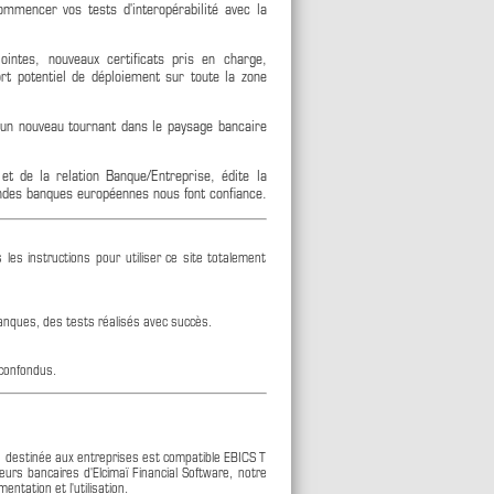
mmencer vos tests d'interopérabilité avec la
ointes, nouveaux certificats pris en charge,
rt potentiel de déploiement sur toute la zone
 un nouveau tournant dans le paysage bancaire
et de la relation Banque/Entreprise, édite la
ndes banques européennes nous font confiance.
les instructions pour utiliser ce site totalement
Banques, des tests réalisés avec succès.
 confondus.
re destinée aux entreprises est compatible EBICS T
eurs bancaires d'Elcimaï Financial Software, notre
entation et l'utilisation.