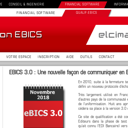
PE
CONSEIL & INGENIERIE
FINANCIAL SOFTWARE
INFORMA
FINANCIAL SOFTWARE
QUALIF-EBICS
VOTRE ESPACE
INSCRIPTION
AIDE
OUTILS
CONTACT
EBICS 3.0 : Une nouvelle façon de communiquer en E
En 2010, suite à la fermeture t
défini un nouveau protocole d’écha
Très largement utilisé en Fran
d'autres pays de la communauté e
de l'uniformisation. Huit ans a
cédera sa place à la version 3.
Ce site de qualification a été 
Editeurs dans la phase de test 
qu'ait connu l'EDI Bancaire) ve