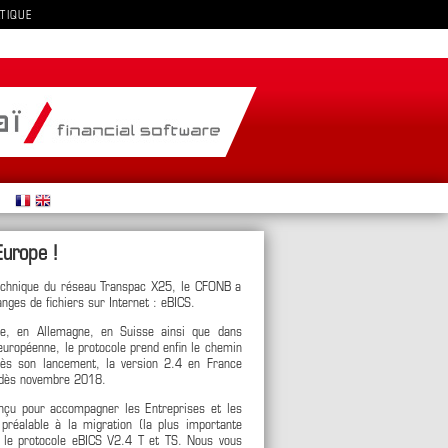
TIQUE
urope !
echnique du réseau Transpac X25, le CFONB a
nges de fichiers sur Internet : eBICS.
ce, en Allemagne, en Suisse ainsi que dans
uropéenne, le protocole prend enfin le chemin
près son lancement, la version 2.4 en France
0 dès novembre 2018.
conçu pour accompagner les Entreprises et les
préalable à la migration (la plus importante
rs le protocole eBICS V2.4 T et TS. Nous vous