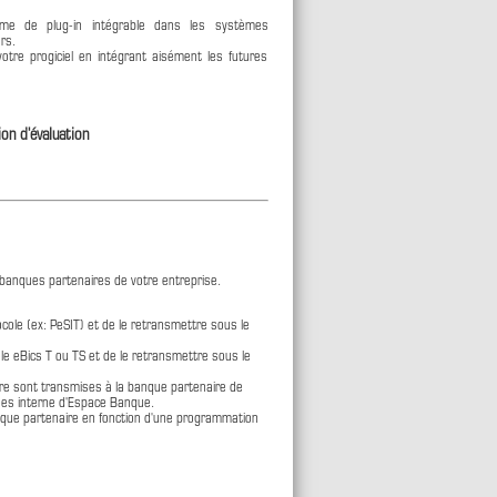
rme de plug-in intégrable dans les systèmes
rs.
otre progiciel en intégrant aisément les futures
ion d'évaluation
 banques partenaires de votre entreprise.
cole (ex: PeSIT) et de le retransmettre sous le
le eBics T ou TS et de le retransmettre sous le
dre sont transmises à la banque partenaire de
ées interne d'Espace Banque.
nque partenaire en fonction d'une programmation