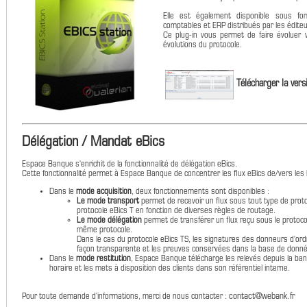
Elle est également disponible sous fo
comptables et ERP distribués par les éditeu
Ce plug-in vous permet de faire évoluer v
évolutions du protocole.
Télécharger la vers
Délégation / Mandat eBics
Espace Banque s'enrichit de la fonctionnalité de délégation eBics.
Cette fonctionnalité permet à Espace Banque de concentrer les flux eBics de/vers les
Dans le
mode acquisition
, deux fonctionnements sont disponibles :
Le mode transport
permet de recevoir un flux sous tout type de proto
protocole eBics T en fonction de diverses règles de routage.
Le mode délégation
permet de transférer un flux reçu sous le protoco
même protocole.
Dans le cas du protocole eBics TS, les signatures des donneurs d'or
façon transparente et les preuves conservées dans la base de donn
Dans le
mode restitution
, Espace Banque télécharge les relevés depuis la ba
horaire et les mets à disposition des clients dans son référentiel interne.
contact@webank.fr
Pour toute demande d'informations, merci de nous contacter :