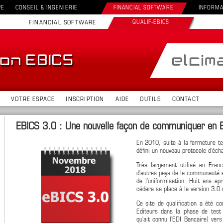
PE
CONSEIL & INGENIERIE
FINANCIAL SOFTWARE
INFORMA
FINANCIAL SOFTWARE
QUALIF-EBICS
VOTRE ESPACE
INSCRIPTION
AIDE
OUTILS
CONTACT
EBICS 3.0 : Une nouvelle façon de communiquer en E
En 2010, suite à la fermeture t
défini un nouveau protocole d’écha
Très largement utilisé en Fran
d'autres pays de la communauté e
de l'uniformisation. Huit ans a
cédera sa place à la version 3.
Ce site de qualification a été 
Editeurs dans la phase de test 
qu'ait connu l'EDI Bancaire) ve