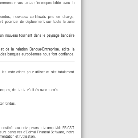
mmencer vos tests d'interopérabilité avec la
ointes, nouveaux certificats pris en charge,
rt potentiel de déploiement sur toute la zone
 un nouveau tournant dans le paysage bancaire
et de la relation Banque/Entreprise, édite la
ndes banques européennes nous font confiance.
les instructions pour utiliser ce site totalement
Banques, des tests réalisés avec succès.
 confondus.
re destinée aux entreprises est compatible EBICS T
eurs bancaires d'Elcimaï Financial Software, notre
entation et l'utilisation.