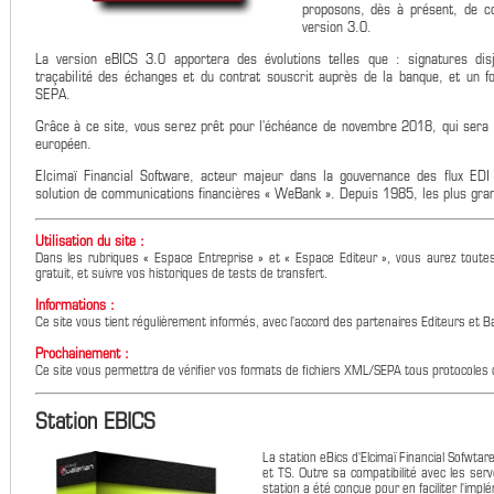
proposons, dès à présent, de co
version 3.0.
La version eBICS 3.0 apportera des évolutions telles que : signatures disj
traçabilité des échanges et du contrat souscrit auprès de la banque, et un fo
SEPA.
Grâce à ce site, vous serez prêt pour l'échéance de novembre 2018, qui sera
européen.
Elcimaï Financial Software, acteur majeur dans la gouvernance des flux EDI 
solution de communications financières « WeBank ». Depuis 1985, les plus gra
Utilisation du site :
Dans les rubriques « Espace Entreprise » et « Espace Editeur », vous aurez toutes 
gratuit, et suivre vos historiques de tests de transfert.
Informations :
Ce site vous tient régulièrement informés, avec l’accord des partenaires Editeurs et 
Prochainement :
Ce site vous permettra de vérifier vos formats de fichiers XML/SEPA tous protocoles
Station EBICS
La station eBics d'Elcimaï Financial Sofwta
et TS. Outre sa compatibilité avec les serv
station a été conçue pour en faciliter l'implém