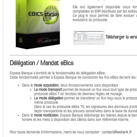
Elle est également disponible sous fo
comptables et ERP distribués par les éditeu
Ce plug-in vous permet de faire évoluer v
évolutions du protocole.
Télécharger la vers
Délégation / Mandat eBics
Espace Banque s'enrichit de la fonctionnalité de délégation eBics.
Cette fonctionnalité permet à Espace Banque de concentrer les flux eBics de/vers les
Dans le
mode acquisition
, deux fonctionnements sont disponibles :
Le mode transport
permet de recevoir un flux sous tout type de proto
protocole eBics T en fonction de diverses règles de routage.
Le mode délégation
permet de transférer un flux reçu sous le protoco
même protocole.
Dans le cas du protocole eBics TS, les signatures des donneurs d'or
façon transparente et les preuves conservées dans la base de donn
Dans le
mode restitution
, Espace Banque télécharge les relevés depuis la ba
horaire et les mets à disposition des clients dans son référentiel interne.
contact@webank.fr
Pour toute demande d'informations, merci de nous contacter :