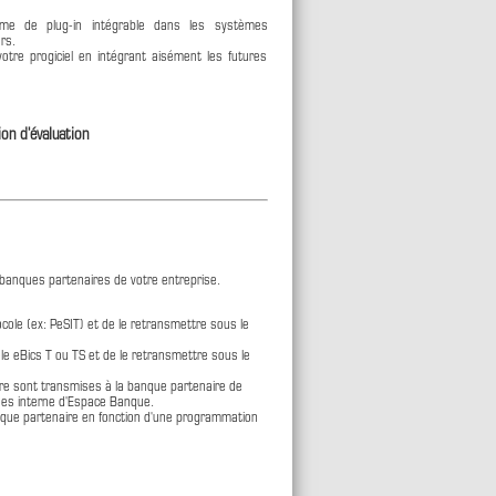
rme de plug-in intégrable dans les systèmes
rs.
otre progiciel en intégrant aisément les futures
ion d'évaluation
 banques partenaires de votre entreprise.
cole (ex: PeSIT) et de le retransmettre sous le
le eBics T ou TS et de le retransmettre sous le
dre sont transmises à la banque partenaire de
ées interne d'Espace Banque.
nque partenaire en fonction d'une programmation