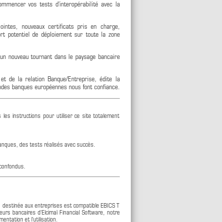
mmencer vos tests d'interopérabilité avec la
ointes, nouveaux certificats pris en charge,
rt potentiel de déploiement sur toute la zone
 un nouveau tournant dans le paysage bancaire
et de la relation Banque/Entreprise, édite la
ndes banques européennes nous font confiance.
les instructions pour utiliser ce site totalement
Banques, des tests réalisés avec succès.
 confondus.
re destinée aux entreprises est compatible EBICS T
eurs bancaires d'Elcimaï Financial Software, notre
entation et l'utilisation.