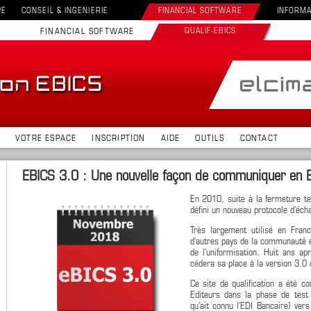
PE
CONSEIL & INGENIERIE
FINANCIAL SOFTWARE
INFORMA
FINANCIAL SOFTWARE
QUALIF-EBICS
VOTRE ESPACE
INSCRIPTION
AIDE
OUTILS
CONTACT
EBICS 3.0 : Une nouvelle façon de communiquer en E
En 2010, suite à la fermeture t
défini un nouveau protocole d’écha
Très largement utilisé en Fran
d'autres pays de la communauté e
de l'uniformisation. Huit ans a
cédera sa place à la version 3.
Ce site de qualification a été 
Editeurs dans la phase de test 
qu'ait connu l'EDI Bancaire) ve