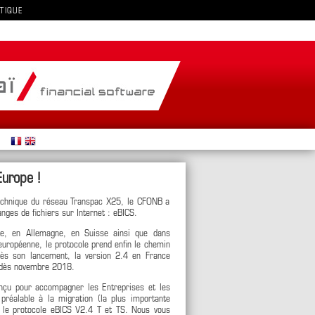
TIQUE
urope !
echnique du réseau Transpac X25, le CFONB a
nges de fichiers sur Internet : eBICS.
ce, en Allemagne, en Suisse ainsi que dans
uropéenne, le protocole prend enfin le chemin
près son lancement, la version 2.4 en France
0 dès novembre 2018.
conçu pour accompagner les Entreprises et les
préalable à la migration (la plus importante
rs le protocole eBICS V2.4 T et TS. Nous vous