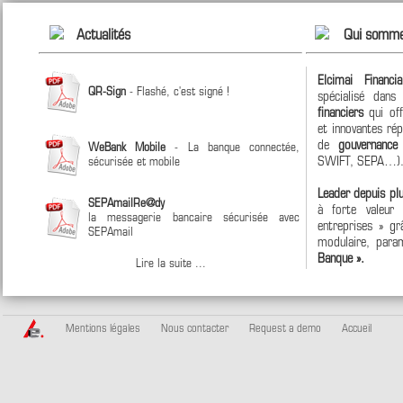
Actualités
Qui somme
Elcimai Financi
QR-Sign
- Flashé, c'est signé !
spécialisé dan
financiers
qui off
et innovantes ré
de
gouvernanc
WeBank Mobile
- La banque connectée,
SWIFT, SEPA…)
sécurisée et mobile
Leader depuis pl
SEPAmailRe@dy
à forte valeur
la messagerie bancaire sécurisée avec
entreprises » grâ
SEPAmail
modulaire, param
Banque ».
Lire la suite ...
Mentions légales
Nous contacter
Request a demo
Accueil