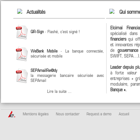
Actualités
Qui somme
Elcimai Financi
QR-Sign
- Flashé, c'est signé !
spécialisé dan
financiers
qui off
et innovantes ré
de
gouvernanc
WeBank Mobile
- La banque connectée,
SWIFT, SEPA…)
sécurisée et mobile
Leader depuis pl
SEPAmailRe@dy
à forte valeur
la messagerie bancaire sécurisée avec
entreprises » grâ
SEPAmail
modulaire, param
Banque ».
Lire la suite ...
Mentions légales
Nous contacter
Request a demo
Accueil