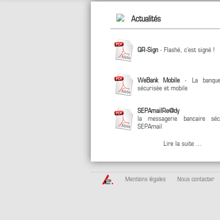
Actualités
QR-Sign
- Flashé, c'est signé !
WeBank Mobile
- La banque
sécurisée et mobile
SEPAmailRe@dy
la messagerie bancaire séc
SEPAmail
Lire la suite ...
Mentions légales
Nous contacter