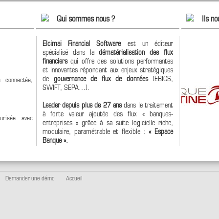
Qui sommes nous ?
Ils no
Elcimai Financial Software
est un éditeur
spécialisé dans la
dématérialisation des flux
financiers
qui offre des solutions performantes
et innovantes répondant aux enjeux stratégiques
de
gouvernance de flux de données
(EBICS,
 connectée,
SWIFT, SEPA…).
Leader depuis plus de 27 ans
dans le traitement
à forte valeur ajoutée des flux « banques-
urisée avec
entreprises » grâce à sa suite logicielle riche,
modulaire, paramétrable et flexible :
« Espace
Banque ».
Demander une démo
Accueil