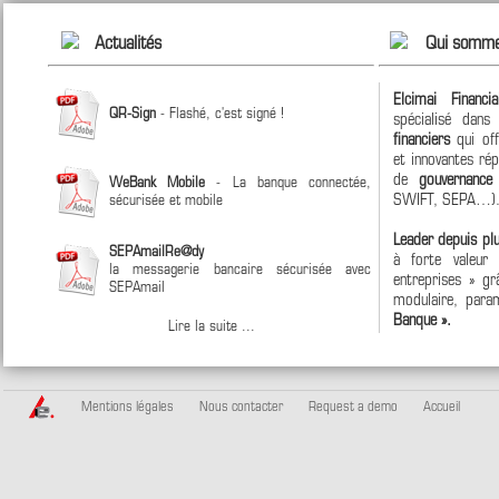
Actualités
Qui somme
Elcimai Financi
QR-Sign
- Flashé, c'est signé !
spécialisé dan
financiers
qui off
et innovantes ré
de
gouvernanc
WeBank Mobile
- La banque connectée,
SWIFT, SEPA…)
sécurisée et mobile
Leader depuis pl
SEPAmailRe@dy
à forte valeur
la messagerie bancaire sécurisée avec
entreprises » grâ
SEPAmail
modulaire, param
Banque ».
Lire la suite ...
Mentions légales
Nous contacter
Request a demo
Accueil