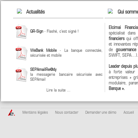
Actualités
Qui somme
Elcimai Financi
QR-Sign
- Flashé, c'est signé !
spécialisé dan
financiers
qui off
et innovantes ré
de
gouvernanc
WeBank Mobile
- La banque connectée,
SWIFT, SEPA…)
sécurisée et mobile
Leader depuis pl
SEPAmailRe@dy
à forte valeur
la messagerie bancaire sécurisée avec
entreprises » grâ
SEPAmail
modulaire, param
Banque ».
Lire la suite ...
Mentions légales
Nous contacter
Demander une démo
Accueil