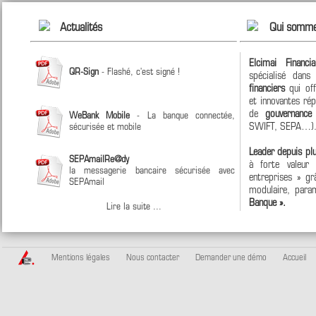
Actualités
Qui somme
Elcimai Financi
QR-Sign
- Flashé, c'est signé !
spécialisé dan
financiers
qui off
et innovantes ré
de
gouvernanc
WeBank Mobile
- La banque connectée,
SWIFT, SEPA…)
sécurisée et mobile
Leader depuis pl
SEPAmailRe@dy
à forte valeur
la messagerie bancaire sécurisée avec
entreprises » grâ
SEPAmail
modulaire, param
Banque ».
Lire la suite ...
Mentions légales
Nous contacter
Demander une démo
Accueil