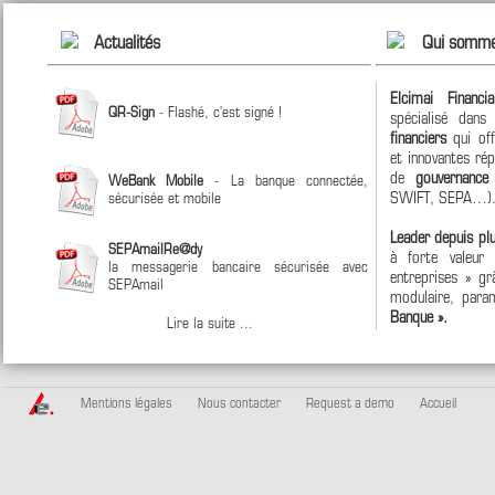
Actualités
Qui somme
Elcimai Financi
QR-Sign
- Flashé, c'est signé !
spécialisé dan
financiers
qui off
et innovantes ré
de
gouvernanc
WeBank Mobile
- La banque connectée,
SWIFT, SEPA…)
sécurisée et mobile
Leader depuis pl
SEPAmailRe@dy
à forte valeur
la messagerie bancaire sécurisée avec
entreprises » grâ
SEPAmail
modulaire, param
Banque ».
Lire la suite ...
Mentions légales
Nous contacter
Request a demo
Accueil