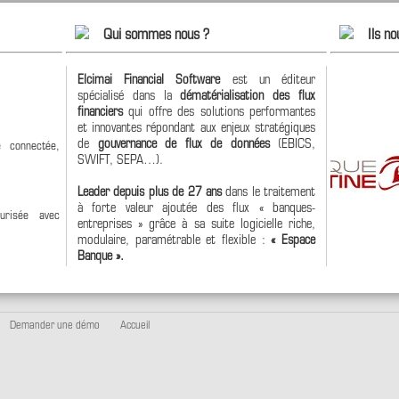
Qui sommes nous ?
Ils no
Elcimai Financial Software
est un éditeur
spécialisé dans la
dématérialisation des flux
financiers
qui offre des solutions performantes
et innovantes répondant aux enjeux stratégiques
de
gouvernance de flux de données
(EBICS,
 connectée,
SWIFT, SEPA…).
Leader depuis plus de 27 ans
dans le traitement
à forte valeur ajoutée des flux « banques-
urisée avec
entreprises » grâce à sa suite logicielle riche,
modulaire, paramétrable et flexible :
« Espace
Banque ».
Demander une démo
Accueil