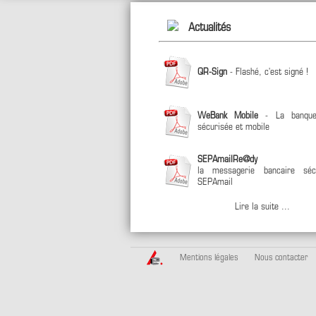
Actualités
QR-Sign
- Flashé, c'est signé !
WeBank Mobile
- La banque
sécurisée et mobile
SEPAmailRe@dy
la messagerie bancaire séc
SEPAmail
Lire la suite ...
Mentions légales
Nous contacter