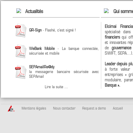
Actualités
Qui somme
Elcimai Financi
QR-Sign
- Flashé, c'est signé !
spécialisé dan
financiers
qui off
et innovantes ré
de
gouvernanc
WeBank Mobile
- La banque connectée,
SWIFT, SEPA…)
sécurisée et mobile
Leader depuis pl
SEPAmailRe@dy
à forte valeur
la messagerie bancaire sécurisée avec
entreprises » grâ
SEPAmail
modulaire, param
Banque ».
Lire la suite ...
Mentions légales
Nous contacter
Request a demo
Accueil