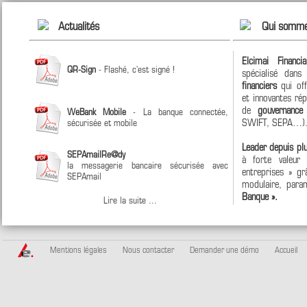
Actualités
Qui somme
Elcimai Financi
QR-Sign
- Flashé, c'est signé !
spécialisé dan
financiers
qui off
et innovantes ré
de
gouvernanc
WeBank Mobile
- La banque connectée,
SWIFT, SEPA…)
sécurisée et mobile
Leader depuis pl
SEPAmailRe@dy
à forte valeur
la messagerie bancaire sécurisée avec
entreprises » grâ
SEPAmail
modulaire, param
Banque ».
Lire la suite ...
Mentions légales
Nous contacter
Demander une démo
Accueil