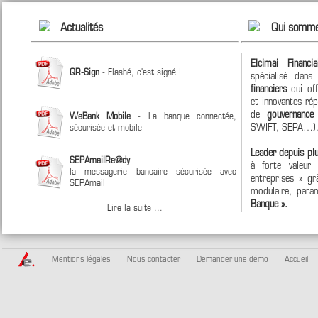
Actualités
Qui somme
Elcimai Financi
QR-Sign
- Flashé, c'est signé !
spécialisé dan
financiers
qui off
et innovantes ré
de
gouvernanc
WeBank Mobile
- La banque connectée,
SWIFT, SEPA…)
sécurisée et mobile
Leader depuis pl
SEPAmailRe@dy
à forte valeur
la messagerie bancaire sécurisée avec
entreprises » grâ
SEPAmail
modulaire, param
Banque ».
Lire la suite ...
Mentions légales
Nous contacter
Demander une démo
Accueil