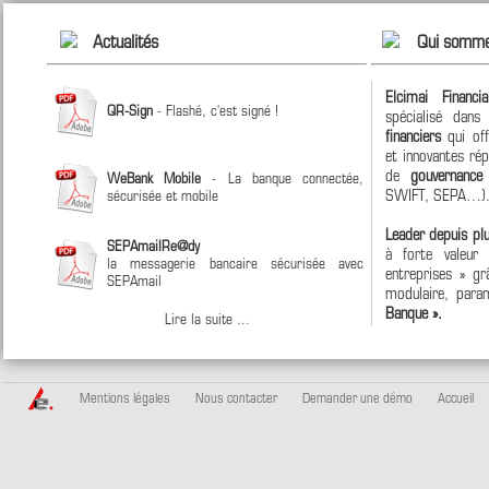
Actualités
Qui somme
Elcimai Financi
QR-Sign
- Flashé, c'est signé !
spécialisé dan
financiers
qui off
et innovantes ré
de
gouvernanc
WeBank Mobile
- La banque connectée,
SWIFT, SEPA…)
sécurisée et mobile
Leader depuis pl
SEPAmailRe@dy
à forte valeur
la messagerie bancaire sécurisée avec
entreprises » grâ
SEPAmail
modulaire, param
Banque ».
Lire la suite ...
Mentions légales
Nous contacter
Demander une démo
Accueil