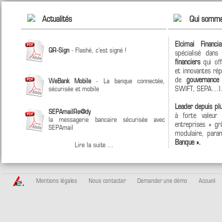
Actualités
Qui somme
Elcimai Financi
QR-Sign
- Flashé, c'est signé !
spécialisé dan
financiers
qui off
et innovantes ré
de
gouvernanc
WeBank Mobile
- La banque connectée,
SWIFT, SEPA…)
sécurisée et mobile
Leader depuis pl
SEPAmailRe@dy
à forte valeur
la messagerie bancaire sécurisée avec
entreprises » grâ
SEPAmail
modulaire, param
Banque ».
Lire la suite ...
Mentions légales
Nous contacter
Demander une démo
Accueil