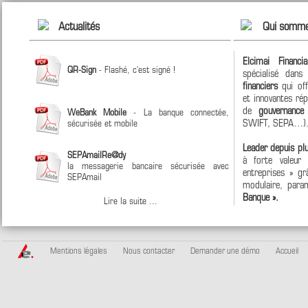
Actualités
Qui somme
Elcimai Financi
QR-Sign
- Flashé, c'est signé !
spécialisé dan
financiers
qui off
et innovantes ré
de
gouvernanc
WeBank Mobile
- La banque connectée,
SWIFT, SEPA…)
sécurisée et mobile
Leader depuis pl
SEPAmailRe@dy
à forte valeur
la messagerie bancaire sécurisée avec
entreprises » grâ
SEPAmail
modulaire, param
Banque ».
Lire la suite ...
Mentions légales
Nous contacter
Demander une démo
Accueil