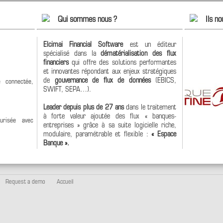
Qui sommes nous ?
Ils no
Elcimai Financial Software
est un éditeur
spécialisé dans la
dématérialisation des flux
financiers
qui offre des solutions performantes
et innovantes répondant aux enjeux stratégiques
de
gouvernance de flux de données
(EBICS,
 connectée,
SWIFT, SEPA…).
Leader depuis plus de 27 ans
dans le traitement
à forte valeur ajoutée des flux « banques-
urisée avec
entreprises » grâce à sa suite logicielle riche,
modulaire, paramétrable et flexible :
« Espace
Banque ».
Request a demo
Accueil