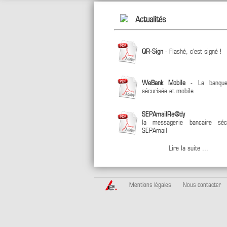
Actualités
QR-Sign
- Flashé, c'est signé !
WeBank Mobile
- La banque
sécurisée et mobile
SEPAmailRe@dy
la messagerie bancaire séc
SEPAmail
Lire la suite ...
Mentions légales
Nous contacter