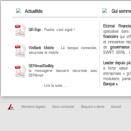
Actualités
Qui somme
Elcimai Financi
QR-Sign
- Flashé, c'est signé !
spécialisé dan
financiers
qui off
et innovantes ré
de
gouvernanc
WeBank Mobile
- La banque connectée,
SWIFT, SEPA…)
sécurisée et mobile
Leader depuis pl
SEPAmailRe@dy
à forte valeur
la messagerie bancaire sécurisée avec
entreprises » grâ
SEPAmail
modulaire, param
Banque ».
Lire la suite ...
Mentions légales
Nous contacter
Request a demo
Accueil