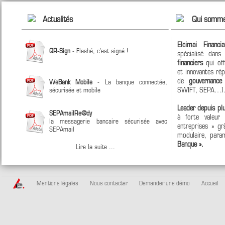
Actualités
Qui somme
Elcimai Financi
QR-Sign
- Flashé, c'est signé !
spécialisé dan
financiers
qui off
et innovantes ré
de
gouvernanc
WeBank Mobile
- La banque connectée,
SWIFT, SEPA…)
sécurisée et mobile
Leader depuis pl
SEPAmailRe@dy
à forte valeur
la messagerie bancaire sécurisée avec
entreprises » grâ
SEPAmail
modulaire, param
Banque ».
Lire la suite ...
Mentions légales
Nous contacter
Demander une démo
Accueil