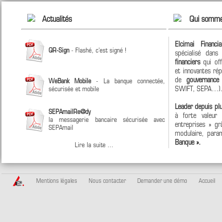
Actualités
Qui somme
Elcimai Financi
QR-Sign
- Flashé, c'est signé !
spécialisé dan
financiers
qui off
et innovantes ré
de
gouvernanc
WeBank Mobile
- La banque connectée,
SWIFT, SEPA…)
sécurisée et mobile
Leader depuis pl
SEPAmailRe@dy
à forte valeur
la messagerie bancaire sécurisée avec
entreprises » grâ
SEPAmail
modulaire, param
Banque ».
Lire la suite ...
Mentions légales
Nous contacter
Demander une démo
Accueil