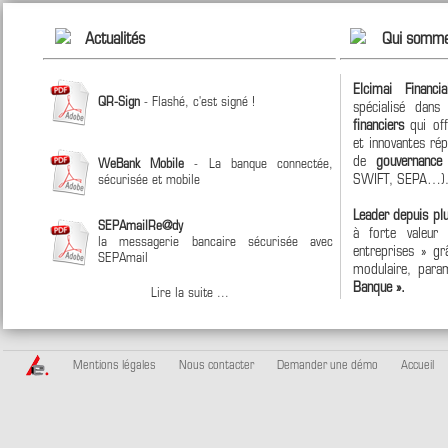
Actualités
Qui somme
Elcimai Financi
QR-Sign
- Flashé, c'est signé !
spécialisé dan
financiers
qui off
et innovantes ré
de
gouvernanc
WeBank Mobile
- La banque connectée,
SWIFT, SEPA…)
sécurisée et mobile
Leader depuis pl
SEPAmailRe@dy
à forte valeur
la messagerie bancaire sécurisée avec
entreprises » grâ
SEPAmail
modulaire, param
Banque ».
Lire la suite ...
Mentions légales
Nous contacter
Demander une démo
Accueil