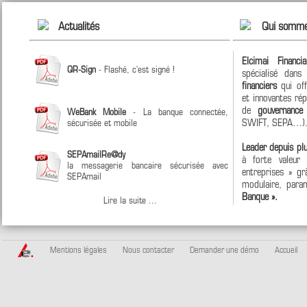
Actualités
Qui somme
Elcimai Financi
QR-Sign
- Flashé, c'est signé !
spécialisé dan
financiers
qui off
et innovantes ré
de
gouvernanc
WeBank Mobile
- La banque connectée,
SWIFT, SEPA…)
sécurisée et mobile
Leader depuis pl
SEPAmailRe@dy
à forte valeur
la messagerie bancaire sécurisée avec
entreprises » grâ
SEPAmail
modulaire, param
Banque ».
Lire la suite ...
Mentions légales
Nous contacter
Demander une démo
Accueil