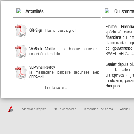
Actualités
Qui somme
Elcimai Financi
QR-Sign
- Flashé, c'est signé !
spécialisé dan
financiers
qui off
et innovantes ré
de
gouvernanc
WeBank Mobile
- La banque connectée,
SWIFT, SEPA…)
sécurisée et mobile
Leader depuis pl
SEPAmailRe@dy
à forte valeur
la messagerie bancaire sécurisée avec
entreprises » grâ
SEPAmail
modulaire, param
Banque ».
Lire la suite ...
Mentions légales
Nous contacter
Demander une démo
Accueil