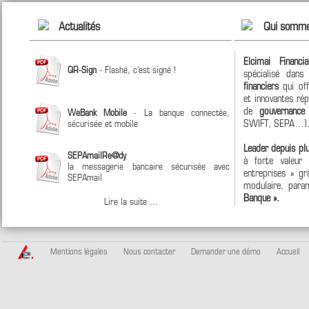
Actualités
Qui somme
Elcimai Financi
QR-Sign
- Flashé, c'est signé !
spécialisé dan
financiers
qui off
et innovantes ré
de
gouvernanc
WeBank Mobile
- La banque connectée,
SWIFT, SEPA…)
sécurisée et mobile
Leader depuis pl
SEPAmailRe@dy
à forte valeur
la messagerie bancaire sécurisée avec
entreprises » grâ
SEPAmail
modulaire, param
Banque ».
Lire la suite ...
Mentions légales
Nous contacter
Demander une démo
Accueil