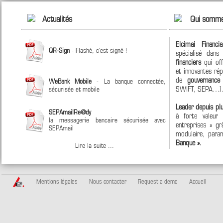
Actualités
Qui somme
Elcimai Financi
QR-Sign
- Flashé, c'est signé !
spécialisé dan
financiers
qui off
et innovantes ré
de
gouvernanc
WeBank Mobile
- La banque connectée,
SWIFT, SEPA…)
sécurisée et mobile
Leader depuis pl
SEPAmailRe@dy
à forte valeur
la messagerie bancaire sécurisée avec
entreprises » grâ
SEPAmail
modulaire, param
Banque ».
Lire la suite ...
Mentions légales
Nous contacter
Request a demo
Accueil