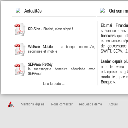
Actualités
Qui somme
Elcimai Financi
QR-Sign
- Flashé, c'est signé !
spécialisé dan
financiers
qui off
et innovantes ré
de
gouvernanc
WeBank Mobile
- La banque connectée,
SWIFT, SEPA…)
sécurisée et mobile
Leader depuis pl
SEPAmailRe@dy
à forte valeur
la messagerie bancaire sécurisée avec
entreprises » grâ
SEPAmail
modulaire, param
Banque ».
Lire la suite ...
Mentions légales
Nous contacter
Request a demo
Accueil